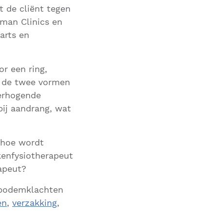
t de cliënt tegen
man Clinics en
arts en
r een ring,
n de twee vormen
verhogende
ij aandrang, wat
 hoe wordt
kenfysiotherapeut
apeut?
nbodemklachten
en
,
verzakking
,