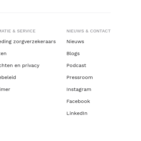
ATIE & SERVICE
NIEUWS & CONTACT
eding zorgverzekeraars
Nieuws
ten
Blogs
chten en privacy
Podcast
ebeleid
Pressroom
imer
Instagram
Facebook
LinkedIn