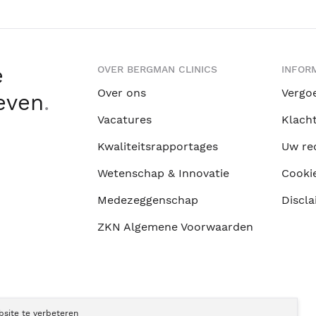
e
OVER BERGMAN CLINICS
INFORM
Over ons
Vergo
leven
.
Vacatures
Klach
Kwaliteitsrapportages
Uw re
Wetenschap & Innovatie
Cooki
Medezeggenschap
Discla
ZKN Algemene Voorwaarden
bsite te verbeteren