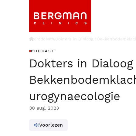
›
Podcasts
Dokters in Dialoog | Bekkenbodemklac
›
PODCAST
Dokters in Dialoog 
Bekkenbodemklac
urogynaecologie
30 aug. 2023
Voorlezen