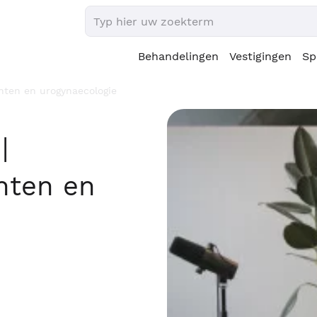
Behandelingen
Vestigingen
Sp
hten en urogynaecologie
|
hten en