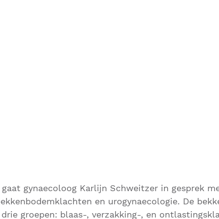
g gaat gynaecoloog Karlijn Schweitzer in gesprek m
bekkenbodemklachten en urogynaecologie. De bek
n drie groepen: blaas-, verzakking-, en ontlastingsk