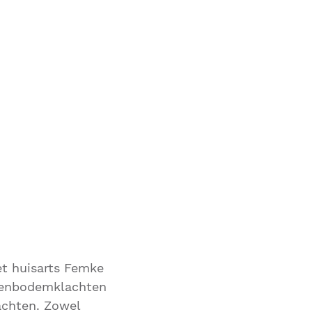
et huisarts Femke
kenbodemklachten
lachten. Zowel