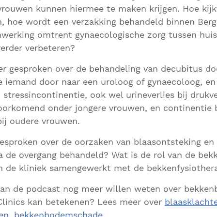
vrouwen kunnen hiermee te maken krijgen. Hoe kijk
n, hoe wordt een verzakking behandeld binnen Berg
werking omtrent gynaecologische zorg tussen huis
verder verbeteren?
r gesproken over de behandeling van decubitus doo
je iemand door naar een uroloog of gynaecoloog, e
; stressincontinentie, ook wel urineverlies bij druk
orkomend onder jongere vrouwen, en continentie b
ij oudere vrouwen.
gesproken over de oorzaken van blaasontsteking en
na de overgang behandeld? Wat is de rol van de bek
in de kliniek samengewerkt met de bekkenfysiother
 van de podcast nog meer willen weten over bekke
linics kan betekenen? Lees meer over
blaasklacht
en
,
bekkenbodemschade
.