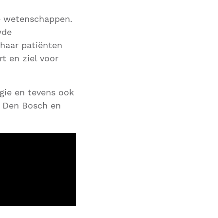
he wetenschappen.
wde
 haar patiënten
t en ziel voor
gie en tevens ook
, Den Bosch en