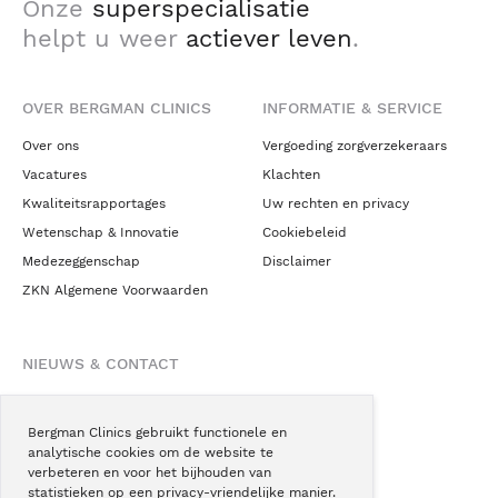
Onze
superspecialisatie
helpt u weer
actiever leven
.
OVER BERGMAN CLINICS
INFORMATIE & SERVICE
Over ons
Vergoeding zorgverzekeraars
Vacatures
Klachten
Kwaliteitsrapportages
Uw rechten en privacy
Wetenschap & Innovatie
Cookiebeleid
Medezeggenschap
Disclaimer
ZKN Algemene Voorwaarden
NIEUWS & CONTACT
Nieuws
Blogs
Bergman Clinics gebruikt functionele en
analytische cookies om de website te
Podcast
verbeteren en voor het bijhouden van
Pressroom
statistieken op een privacy-vriendelijke manier.