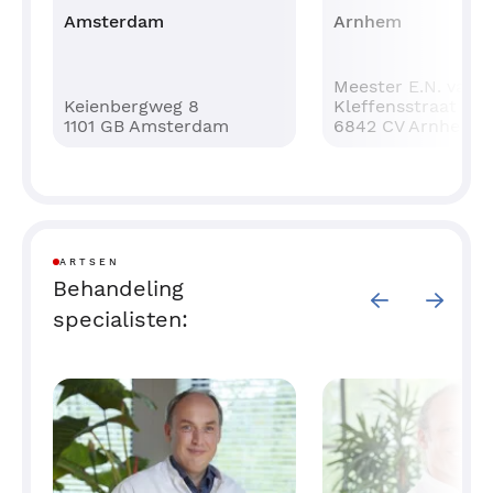
Amsterdam
Arnhem
Meester E.N. van
Keienbergweg 8
Kleffensstraat 14
1101 GB Amsterdam
6842 CV Arnhem
ARTSEN
Behandeling
specialisten: