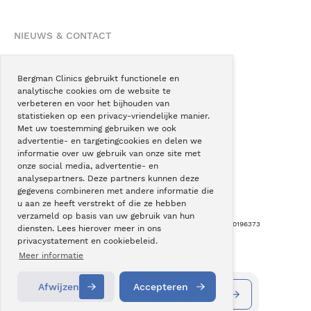
NIEUWS & CONTACT
Nieuws
Blogs
Bergman Clinics gebruikt functionele en
analytische cookies om de website te
Podcast
verbeteren en voor het bijhouden van
Pressroom
statistieken op een privacy-vriendelijke manier.
Met uw toestemming gebruiken we ook
Instagram
advertentie- en targetingcookies en delen we
Facebook
informatie over uw gebruik van onze site met
onze social media, advertentie- en
LinkedIn
analysepartners. Deze partners kunnen deze
gegevens combineren met andere informatie die
u aan ze heeft verstrekt of die ze hebben
verzameld op basis van uw gebruik van hun
Copyright © Bergman Clinics 2026
|
KVK nummer: 30196373
diensten. Lees hierover meer in ons
privacystatement en cookiebeleid.
Built by:
Nextly
Terug naar boven
Meer informatie
Afwijzen
Accepteren
Informatie aanvragen
Contact