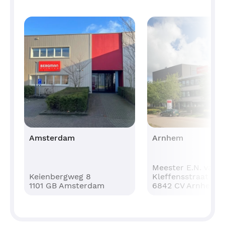
Amsterdam
Arnhem
Meester E.N. van
Keienbergweg 8
Kleffensstraat 14
1101 GB Amsterdam
6842 CV Arnhem