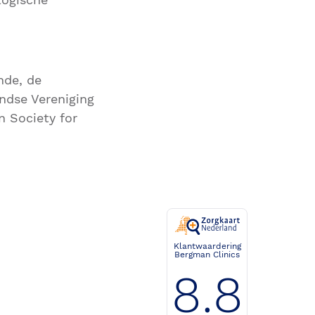
nde, de
andse Vereniging
n Society for
Klantwaardering
Bergman Clinics
8.8