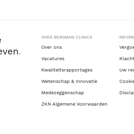
e
OVER BERGMAN CLINICS
INFORM
Over ons
Vergo
leven
.
Vacatures
Klach
Kwaliteitsrapportages
Uw re
Wetenschap & Innovatie
Cooki
Medezeggenschap
Discla
ZKN Algemene Voorwaarden