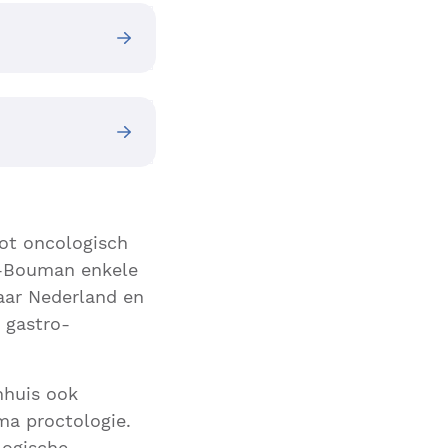
 tot oncologisch
ma-Bouman enkele
naar Nederland en
 gastro-
nhuis ook
a proctologie.
logische