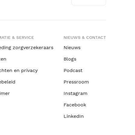
ATIE & SERVICE
NIEUWS & CONTACT
eding zorgverzekeraars
Nieuws
ten
Blogs
chten en privacy
Podcast
ebeleid
Pressroom
imer
Instagram
Facebook
LinkedIn