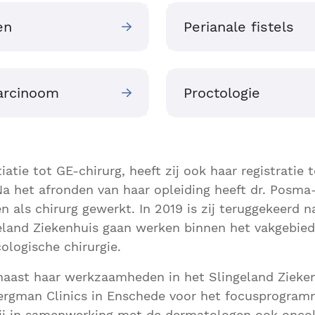
en
Perianale fistels
carcinoom
Proctologie
iatie tot GE-chirurg, heeft zij ook haar registratie
Na het afronden van haar opleiding heeft dr. Pos
n als chirurg gewerkt. In 2019 is zij teruggekeerd 
eland Ziekenhuis gaan werken binnen het vakgebied
ologische chirurgie.
 naast haar werkzaamheden in het Slingeland Zieke
rgman Clinics in Enschede voor het focusprogramm
zij in samenwerking met de dermatologen ook onco