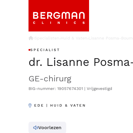
›
Specialisten
Huid & Vaten
Lisanne Posma-Boum
›
›
SPECIALIST
dr. Lisanne Posm
GE-chirurg
BIG-nummer: 19057674301 | Vrijgevestigd
EDE | HUID & VATEN
Voorlezen