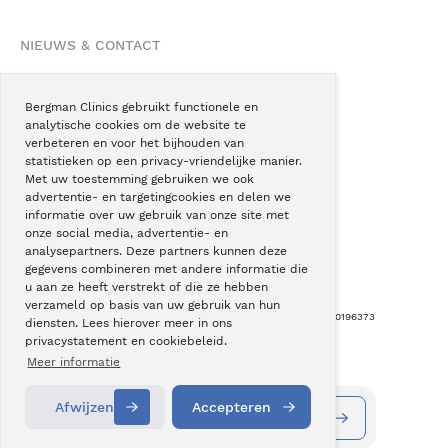
NIEUWS & CONTACT
Nieuws
Blogs
Bergman Clinics gebruikt functionele en
analytische cookies om de website te
Podcast
verbeteren en voor het bijhouden van
Pressroom
statistieken op een privacy-vriendelijke manier.
Met uw toestemming gebruiken we ook
Instagram
advertentie- en targetingcookies en delen we
Facebook
informatie over uw gebruik van onze site met
onze social media, advertentie- en
LinkedIn
analysepartners. Deze partners kunnen deze
gegevens combineren met andere informatie die
u aan ze heeft verstrekt of die ze hebben
verzameld op basis van uw gebruik van hun
Copyright © Bergman Clinics 2026
|
KVK nummer: 30196373
diensten. Lees hierover meer in ons
privacystatement en cookiebeleid.
Built by:
Nextly
Terug naar boven
Meer informatie
Afwijzen
Accepteren
Vestigingen
Alle behandelingen