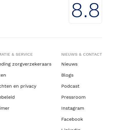
8.8
ATIE & SERVICE
NIEUWS & CONTACT
eding zorgverzekeraars
Nieuws
ten
Blogs
chten en privacy
Podcast
ebeleid
Pressroom
imer
Instagram
Facebook