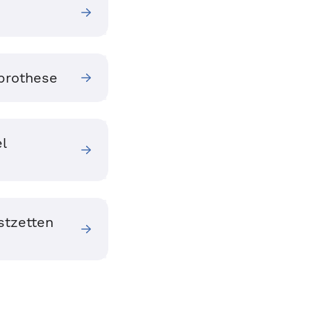
prothese
l
stzetten