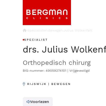
›
Specialisten
Bewegen
Julius Wolkenfelt
›
›
SPECIALIST
drs. Julius Wolkenf
Orthopedisch chirurg
BIG-nummer: 49059274101 | Vrijgevestigd
RIJSWIJK | BEWEGEN
Voorlezen