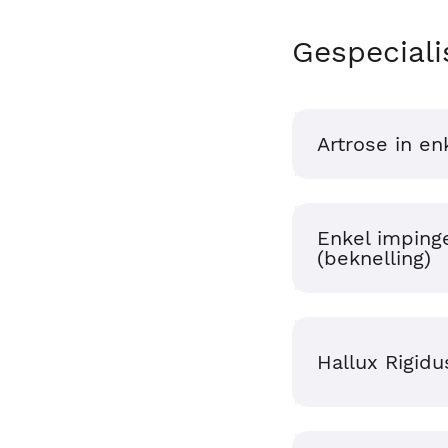
Gespeciali
Artrose in en
Enkel impin
(beknelling)
Hallux Rigidu