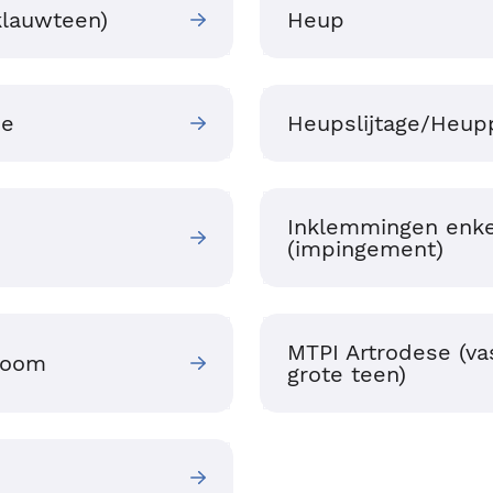
lauwteen)
Heup
ie
Heupslijtage/Heup
Inklemmingen enke
(impingement)
MTPI Artrodese (va
room
grote teen)