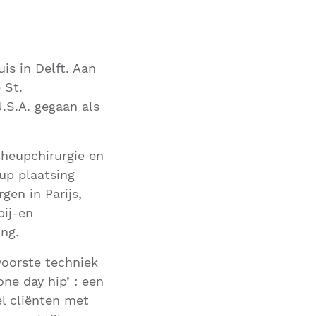
is in Delft. Aan
 St.
.S.A. gegaan als
 heupchirurgie en
up plaatsing
gen in Parijs,
bij-en
ng.
voorste techniek
ne day hip’ : een
l cliënten met