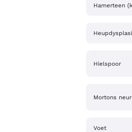
Hamerteen (k
Heupdysplas
Hielspoor
Mortons neu
Voet