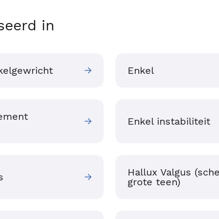
seerd in
kelgewricht
Enkel
gement
Enkel instabiliteit
Hallux Valgus (sch
s
grote teen)