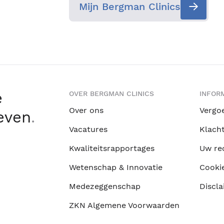
Mijn Bergman Clinics
e
OVER BERGMAN CLINICS
INFORM
Over ons
Vergo
leven
.
Vacatures
Klach
Kwaliteitsrapportages
Uw re
Wetenschap & Innovatie
Cooki
Medezeggenschap
Discla
ZKN Algemene Voorwaarden