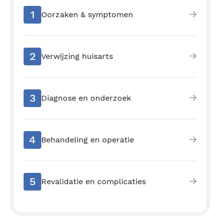
1
Oorzaken & symptomen
2
Verwijzing huisarts
3
Diagnose en onderzoek
4
Behandeling en operatie
5
Revalidatie en complicaties