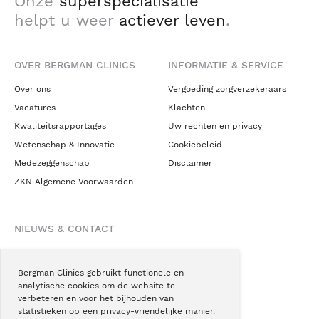
Onze
superspecialisatie
helpt u weer
actiever leven
.
OVER BERGMAN CLINICS
INFORMATIE & SERVICE
Over ons
Vergoeding zorgverzekeraars
Vacatures
Klachten
Kwaliteitsrapportages
Uw rechten en privacy
Wetenschap & Innovatie
Cookiebeleid
Medezeggenschap
Disclaimer
ZKN Algemene Voorwaarden
NIEUWS & CONTACT
Nieuws
Blogs
Bergman Clinics gebruikt functionele en
analytische cookies om de website te
Podcast
verbeteren en voor het bijhouden van
Pressroom
statistieken op een privacy-vriendelijke manier.