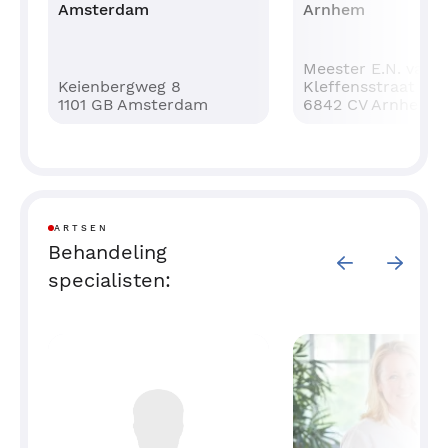
Amsterdam
Arnhem
Meester E.N. van
Keienbergweg 8
Kleffensstraat 14
1101 GB Amsterdam
6842 CV Arnhem
ARTSEN
Behandeling
specialisten: