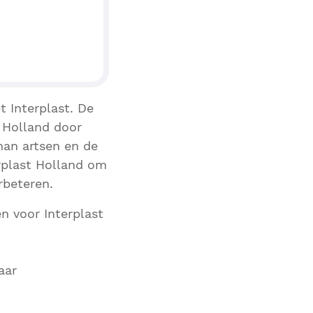
 Interplast. De
t Holland door
man artsen en de
rplast Holland om
rbeteren.
 voor Interplast
aar