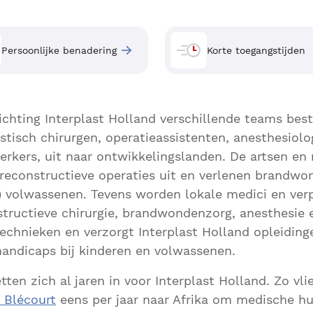
Persoonlijke benadering
Korte toegangstijden
tichting Interplast Holland verschillende teams bes
astisch chirurgen, operatieassistenten, anesthesiol
rkers, uit naar ontwikkelingslanden. De artsen e
reconstructieve operaties uit en verlenen brandw
) volwassenen. Tevens worden lokale medici en ve
structieve chirurgie, brandwondenzorg, anesthesie 
echnieken en verzorgt Interplast Holland opleiding
andicaps bij kinderen en volwassenen.
ten zich al jaren in voor Interplast Holland. Zo vli
 Blécourt
eens per jaar naar Afrika om medische hu