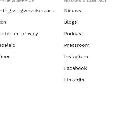
ATIE & SERVICE
NIEUWS & CONTACT
eding zorgverzekeraars
Nieuws
ten
Blogs
chten en privacy
Podcast
ebeleid
Pressroom
imer
Instagram
Facebook
LinkedIn
Built by:
Nextly
Terug naar boven