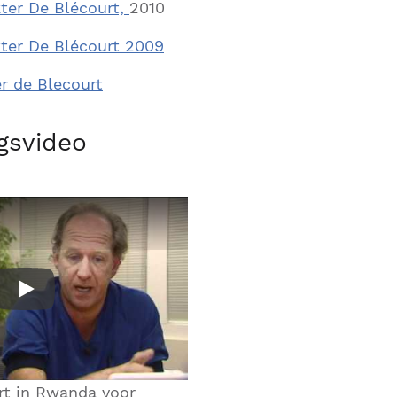
kter De Blécourt,
2010
kter De Blécourt 2009
r de Blecourt
gsvideo
Dokter De Blecourt in Rwanda voor Interplast
rt in Rwanda voor