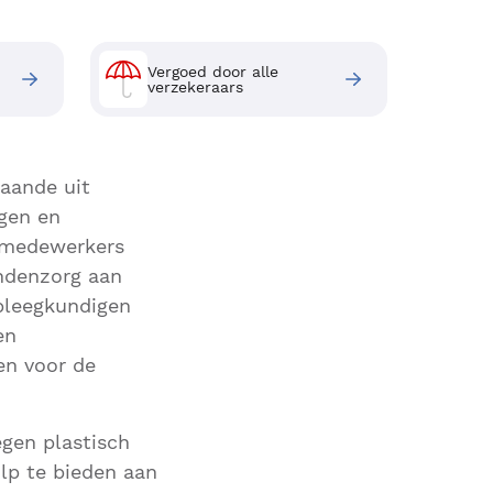
Vergoed door alle
verzekeraars
taande uit
ogen en
n medewerkers
ondenzorg aan
rpleegkundigen
en
en voor de
egen plastisch
lp te bieden aan