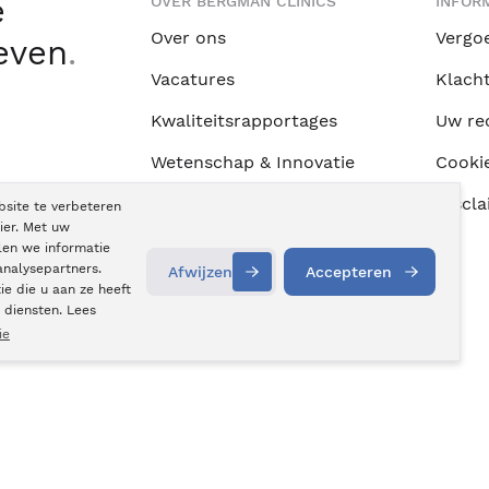
e
OVER BERGMAN CLINICS
INFORM
Over ons
Vergo
leven
.
Vacatures
Klach
Kwaliteitsrapportages
Uw re
Wetenschap & Innovatie
Cooki
Medezeggenschap
Discla
bsite te verbeteren
ier. Met uw
ZKN Algemene Voorwaarden
len we informatie
analysepartners.
Afwijzen
Accepteren
e die u aan ze heeft
Vestigingen
Alle behandelingen
 diensten. Lees
ie