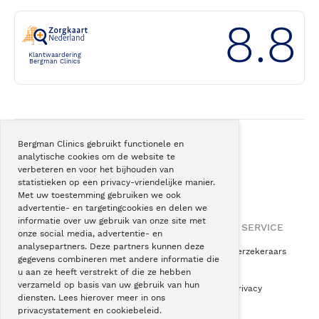
8.8
Klantwaardering
Bergman Clinics
Bergman Clinics gebruikt functionele en
analytische cookies om de website te
Onze
superspecialisatie
verbeteren en voor het bijhouden van
helpt u weer
actiever leven
.
statistieken op een privacy-vriendelijke manier.
Met uw toestemming gebruiken we ook
advertentie- en targetingcookies en delen we
informatie over uw gebruik van onze site met
OVER BERGMAN CLINICS
INFORMATIE & SERVICE
onze social media, advertentie- en
analysepartners. Deze partners kunnen deze
Over ons
Vergoeding zorgverzekeraars
gegevens combineren met andere informatie die
Vacatures
Klachten
u aan ze heeft verstrekt of die ze hebben
verzameld op basis van uw gebruik van hun
Kwaliteitsrapportages
Uw rechten en privacy
diensten. Lees hierover meer in ons
Wetenschap & Innovatie
Cookiebeleid
privacystatement en cookiebeleid.