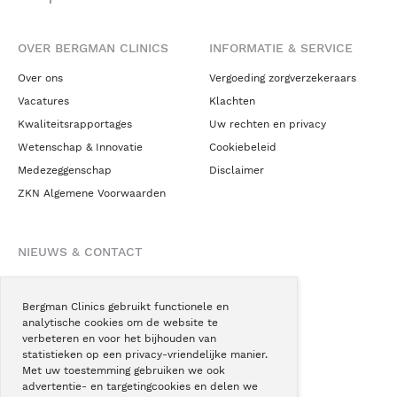
OVER BERGMAN CLINICS
INFORMATIE & SERVICE
Over ons
Vergoeding zorgverzekeraars
Vacatures
Klachten
Kwaliteitsrapportages
Uw rechten en privacy
Wetenschap & Innovatie
Cookiebeleid
Medezeggenschap
Disclaimer
ZKN Algemene Voorwaarden
NIEUWS & CONTACT
Nieuws
Blogs
Bergman Clinics gebruikt functionele en
analytische cookies om de website te
Podcast
verbeteren en voor het bijhouden van
Pressroom
statistieken op een privacy-vriendelijke manier.
Met uw toestemming gebruiken we ook
Instagram
advertentie- en targetingcookies en delen we