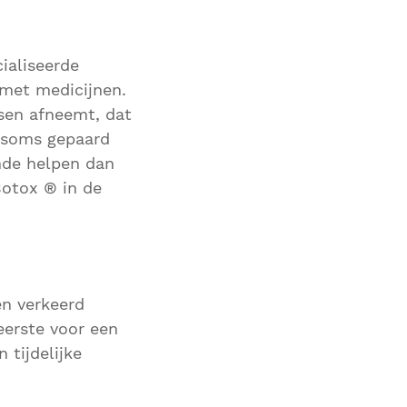
ialiseerde
 met medicijnen.
sen afneemt, dat
t soms gepaard
nde helpen dan
Botox ® in de
en verkeerd
eerste voor een
 tijdelijke