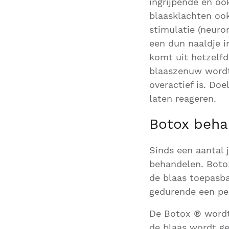
ingrijpende en oo
blaasklachten oo
stimulatie (neuro
een dun naaldje i
komt uit hetzelf
blaaszenuw wordt
overactief is. Do
laten reageren.
Botox beha
Sinds een aantal 
behandelen. Botox
de blaas toepasba
gedurende een per
De Botox ® wordt
de blaas wordt ge