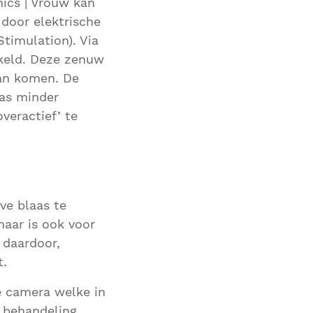
nics | Vrouw kan
door elektrische
timulation). Via
kkeld. Deze zenuw
aan komen. De
as minder
veractief’ te
ve blaas te
maar is ook voor
 daardoor,
t.
e camera welke in
e behandeling