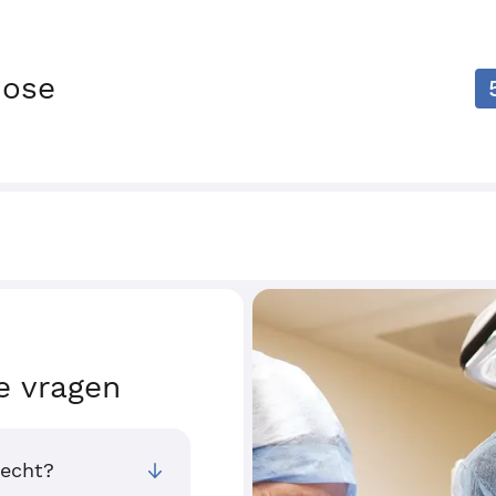
nose
e vragen
recht?