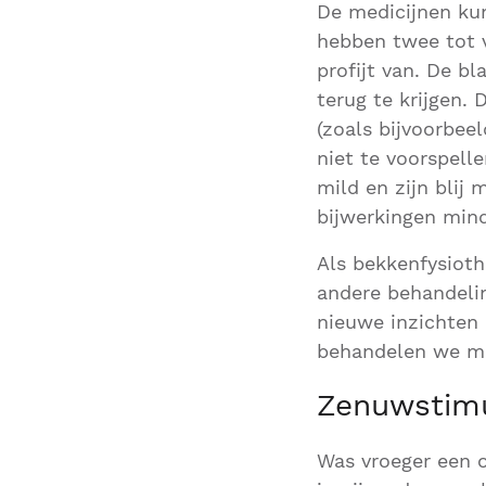
De medicijnen ku
hebben twee tot v
profijt van. De b
terug te krijgen.
(zoals bijvoorbee
niet te voorspell
mild en zijn blij
bijwerkingen mind
Als bekkenfysioth
andere behandelin
nieuwe inzichten
behandelen we me
Zenuwstimu
Was vroeger een o