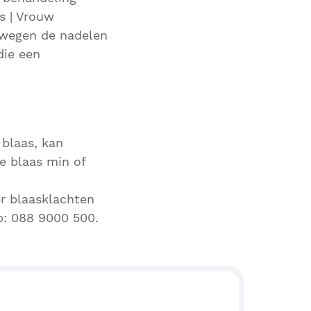
s | Vrouw
n wegen de nadelen
die een
 blaas, kan
e blaas min of
er blaasklachten
p: 088 9000 500.