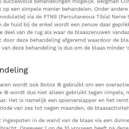
k succesvolle behandelingen mogelijk. Bergman Cli
k op een simpele manier behandelen. Onder andere 
modulatie) via de PTNS (Percutaneous Tibial Nerve S
n de huid bij de enkel wordt een zenuw daar gepri
de deel van de rug als waar de blaaszenuwen vand
 door deze behandeling afgeremd waardoor de bla
el van deze behandeling is dus om de blaas minder ‘o
ndeling
jaren wordt ook Botox ® gebruikt om een overactie
 ® wordt dus niet alleen gebruikt tegen rimpels, 
ar. Het is namelijk een spierverslapper en het remt
iode van zes tot negen maanden, de blaasactivitei
 ingespoten in de wand van de blaas via een dunn
bracht. Ongeveer 1 op de 10 vrouwen heeft na dez