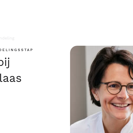
ndeling
DELINGSSTAP
ij
laas