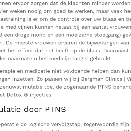
nnen ervoor zorgen dat de klachten minder worden
ier weken nodig om goed te werken, maar vaak heef
laastraining is er om de controle over uw blaas en
 De medicijnen kunnen helaas bij een aantal vrouwe
ld een droge mond en een moeizame stoelgang) geve
en. De meeste vrouwen ervaren de bijwerkingen van 
 met het effect dat het heeft op de blaas. Daarnaast
er naarmate u het medicijn langer gebruikt.
erapie en medicatie niet voldoende helpen dan ku
gen inzetten. Zo passen wij bij Bergman Clinics | 
 zenuwstimulatie toe, de zogenaamde PTNS behand
t Botox ® injecties.
latie door PTNS
peratie de logische vervolgstap, tegenwoordig zijn