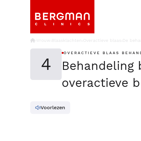
›
Vrouw
Blaasklachten
Overactieve blaas
De beha
›
›
›
OVERACTIEVE BLAAS BEHAN
4
Behandeling b
overactieve b
Voorlezen