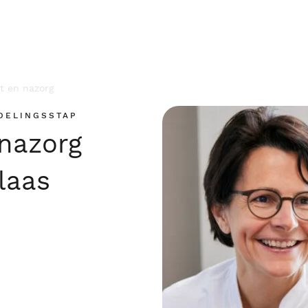
t en nazorg
DELINGSSTAP
 nazorg
laas