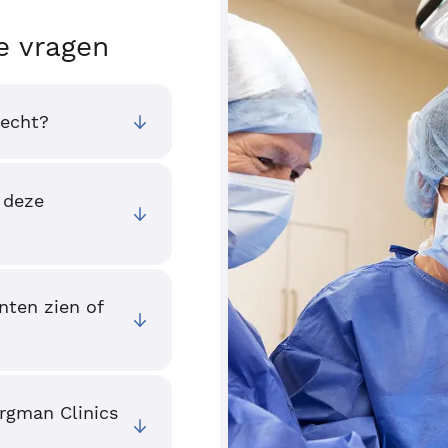
e vragen
recht?
 deze
nten zien of
ergman Clinics