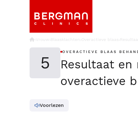
›
Vrouw
Blaasklachten
Overactieve blaas
Resultaa
›
›
›
OVERACTIEVE BLAAS BEHAN
5
Resultaat en
overactieve b
Voorlezen