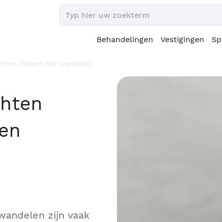
Behandelingen
Vestigingen
Sp
chten tijdens het wandelen
chten
len
wandelen zijn vaak