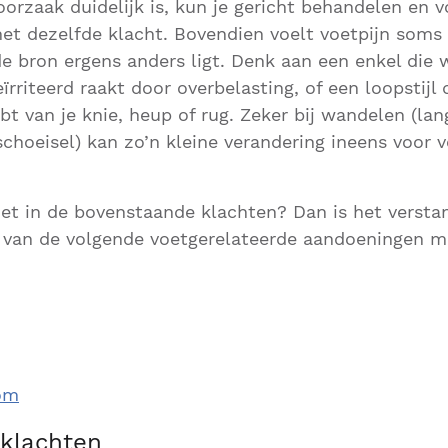
oorzaak duidelijk is, kun je gericht behandelen en v
met dezelfde klacht. Bovendien voelt voetpijn soms 
 de bron ergens anders ligt. Denk aan een enkel die 
eïrriteerd raakt door overbelasting, of een loopstijl 
bt van je knie, heup of rug. Zeker bij wandelen (la
schoeisel) kan zo’n kleine verandering ineens voor v
niet in de bovenstaande klachten? Dan is het versta
 van de volgende voetgerelateerde aandoeningen mo
om
klachten