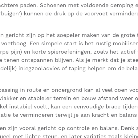
achtere paden. Schoenen met voldoende demping en
rbuigen’) kunnen de druk op de voorvoet verminder
 gericht zijn op het soepeler maken van de grote 
 voetboog. Een simpele start is het rustig mobilise
rpe pijn) en korte spieroefeningen, zoals het actief
je tenen ontspannen blijven. Als je merkt dat je ste
jdelijk) inlegzooladvies of taping helpen om de bela
npassing in route en ondergrond kan al veel doen voo
vlakker en stabieler terrein en bouw afstand weer o
nkel instabiel voelt, kan een eenvoudige brace tijd
tatie te verminderen terwijl je aan kracht en balans
en zijn vooral gericht op controle en balans. Denk 
eel met lichte steun, en later variaties zoals klein