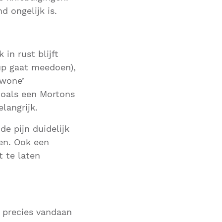
d ongelijk is.
?
in rust blijft
eup gaat meedoen),
ewone’
zoals een Mortons
langrijk.
 de pijn duidelijk
en. Ook een
 te laten
e precies vandaan