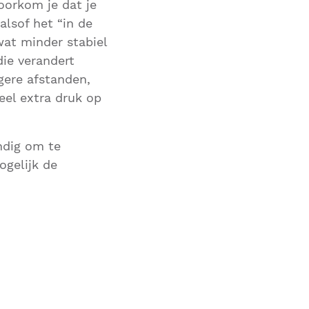
oorkom je dat je
alsof het “in de
wat minder stabiel
die verandert
ngere afstanden,
eel extra druk op
ndig om te
gelijk de