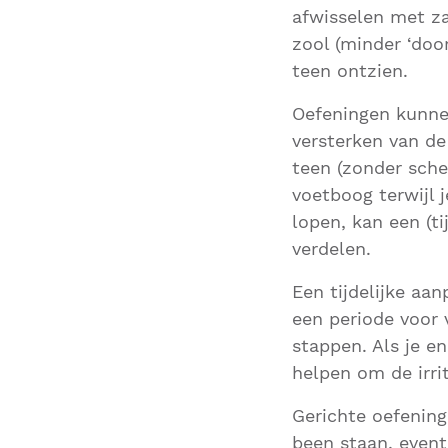
afwisselen met z
zool (minder ‘doo
teen ontzien.
Oefeningen kunnen
versterken van de
teen (zonder sche
voetboog terwijl 
lopen, kan een (ti
verdelen.
Een tijdelijke aa
een periode voor 
stappen. Als je e
helpen om de irri
Gerichte oefening
been staan, eventu