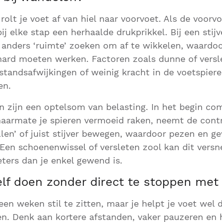
olt je voet af van hiel naar voorvoet. Als de voorvo
bij elke stap een herhaalde drukprikkel. Bij een sti
 anders ‘ruimte’ zoeken om af te wikkelen, waardo
hard moeten werken. Factoren zoals dunne of versl
standsafwijkingen of weinig kracht in de voetspier
en.
n zijn een optelsom van belasting. In het begin co
aarmate je spieren vermoeid raken, neemt de contr
llen’ of juist stijver bewegen, waardoor pezen en g
 Een schoenenwissel of versleten zool kan dit versne
ters dan je enkel gewend is.
elf doen zonder direct te stoppen me
en weken stil te zitten, maar je helpt je voet wel do
en. Denk aan kortere afstanden, vaker pauzeren en