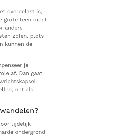
et overbelast is,
jve grote teen moet
or andere
eten zolen, plots
en kunnen de
mpenseer je
ole af. Dan gaat
ewrichtskapsel
llen, net als
t wandelen?
or tijdelijk
 harde ondergrond