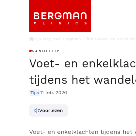
›
Op stap met Bergman Clinics
Voet- en enkelkla
›
WANDELTIP
Voet- en enkelkla
tijdens het wande
11 feb. 2026
Tips
Voorlezen
Voet- en enkelklachten tijdens het 