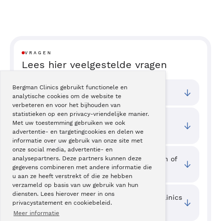
VRAGEN
Lees hier veelgestelde vragen
Bergman Clinics gebruikt functionele en
Bij welke vestigingen kan ik terecht?
analytische cookies om de website te
verbeteren en voor het bijhouden van
statistieken op een privacy-vriendelijke manier.
Wat zijn de toegangstijden van deze
Met uw toestemming gebruiken we ook
behandeling?
advertentie- en targetingcookies en delen we
informatie over uw gebruik van onze site met
onze social media, advertentie- en
Waar kan ik ervaringen van cliënten zien of
analysepartners. Deze partners kunnen deze
gegevens combineren met andere informatie die
mijn ervaring delen?
u aan ze heeft verstrekt of die ze hebben
verzameld op basis van uw gebruik van hun
diensten. Lees hierover meer in ons
Welke kwaliteit wordt er bij Bergman Clinics
privacystatement en cookiebeleid.
geboden?
Meer informatie