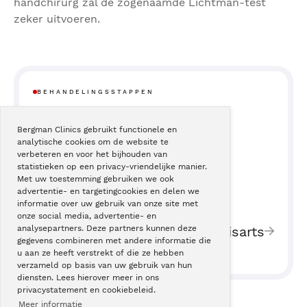
handchirurg zal de zogenaamde Lichtman-test
zeker uitvoeren.
BEHANDELINGSSTAPPEN
Bergman Clinics gebruikt functionele en
Behandeling en operatie
analytische cookies om de website te
3
verbeteren en voor het bijhouden van
midcarpale instabiliteit
statistieken op een privacy-vriendelijke manier.
Met uw toestemming gebruiken we ook
advertentie- en targetingcookies en delen we
informatie over uw gebruik van onze site met
onze social media, advertentie- en
2
Verwijzing huisarts
analysepartners. Deze partners kunnen deze
gegevens combineren met andere informatie die
u aan ze heeft verstrekt of die ze hebben
verzameld op basis van uw gebruik van hun
diensten. Lees hierover meer in ons
privacystatement en cookiebeleid.
Meer informatie