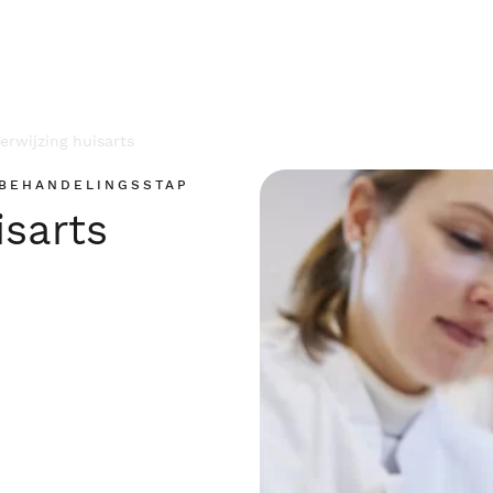
erwijzing huisarts
 BEHANDELINGSSTAP
isarts