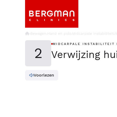
›
Bewegen
Hand en pols
Midcarpale instabiliteit
V
›
›
›
MIDCARPALE INSTABILITEIT
2
Verwijzing hu
Voorlezen