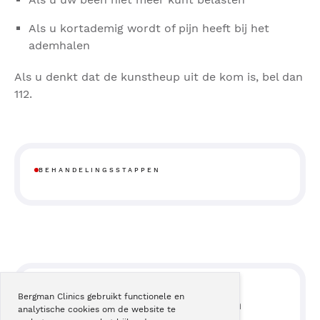
Als u kortademig wordt of pijn heeft bij het
ademhalen
Als u denkt dat de kunstheup uit de kom is, bel dan
112.
BEHANDELINGSSTAPPEN
VRAGEN
Bergman Clinics gebruikt functionele en
Lees hier veelgestelde vragen
analytische cookies om de website te