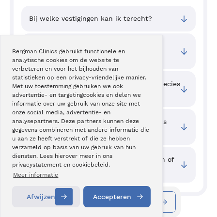
Bij welke vestigingen kan ik terecht?
Wat zijn de toegangstijden van deze
Bergman Clinics gebruikt functionele en
behandeling?
analytische cookies om de website te
verbeteren en voor het bijhouden van
statistieken op een privacy-vriendelijke manier.
Wat houden deze injecties in de knie precies
Met uw toestemming gebruiken we ook
in?
advertentie- en targetingcookies en delen we
informatie over uw gebruik van onze site met
onze social media, advertentie- en
Welke voordelen bieden de ACP-injecties
analysepartners. Deze partners kunnen deze
gegevens combineren met andere informatie die
mij?
u aan ze heeft verstrekt of die ze hebben
verzameld op basis van uw gebruik van hun
diensten. Lees hierover meer in ons
Waar kan ik ervaringen van cliënten zien of
privacystatement en cookiebeleid.
mijn ervaring delen?
Meer informatie
Afwijzen
Accepteren
Informatie aanvragen
Contact