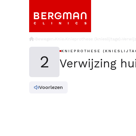
›
Bewegen
Knie
Knieprothese (knieslijtage)
Verwij
›
›
›
KNIEPROTHESE (KNIESLIJT
2
Verwijzing hu
Voorlezen