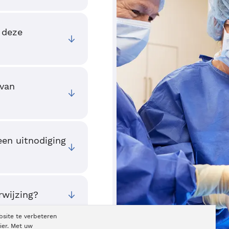
 deze
 van
een uitnodiging
rwijzing?
bsite te verbeteren
ier. Met uw