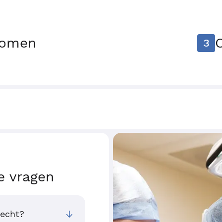
tomen
3
e vragen
recht?