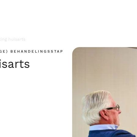
zing huisarts
AGE) BEHANDELINGSSTAP
isarts