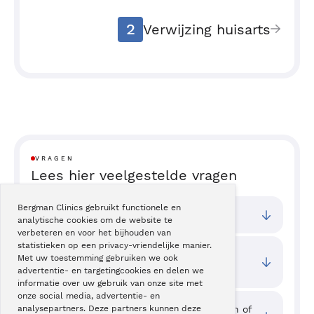
2
Verwijzing huisarts
VRAGEN
Lees hier veelgestelde vragen
Bergman Clinics gebruikt functionele en
Bij welke vestigingen kan ik terecht?
analytische cookies om de website te
verbeteren en voor het bijhouden van
statistieken op een privacy-vriendelijke manier.
Wat zijn de toegangstijden van deze
Met uw toestemming gebruiken we ook
behandeling?
advertentie- en targetingcookies en delen we
informatie over uw gebruik van onze site met
onze social media, advertentie- en
Waar kan ik ervaringen van cliënten zien of
analysepartners. Deze partners kunnen deze