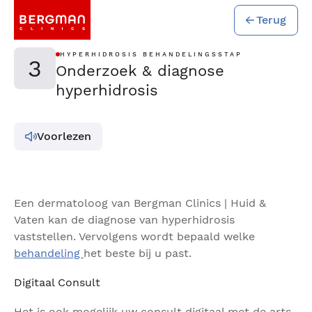
Terug
HYPERHIDROSIS BEHANDELINGSSTAP
3
Onderzoek & diagnose
hyperhidrosis
Voorlezen
Een dermatoloog van Bergman Clinics | Huid &
Vaten kan de diagnose van hyperhidrosis
vaststellen. Vervolgens wordt bepaald welke
behandeling
het beste bij u past.
Digitaal Consult
Het is ook mogelijk uw consult digitaal met de arts