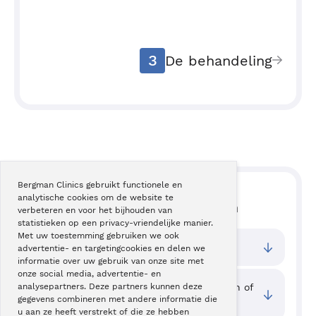
3
De behandeling
Bergman Clinics gebruikt functionele en
VRAGEN
analytische cookies om de website te
Lees hier veelgestelde vragen
verbeteren en voor het bijhouden van
statistieken op een privacy-vriendelijke manier.
Met uw toestemming gebruiken we ook
Bij welke vestigingen kan ik terecht?
advertentie- en targetingcookies en delen we
informatie over uw gebruik van onze site met
onze social media, advertentie- en
Waar kan ik ervaringen van cliënten zien of
analysepartners. Deze partners kunnen deze
gegevens combineren met andere informatie die
mijn ervaring delen?
u aan ze heeft verstrekt of die ze hebben