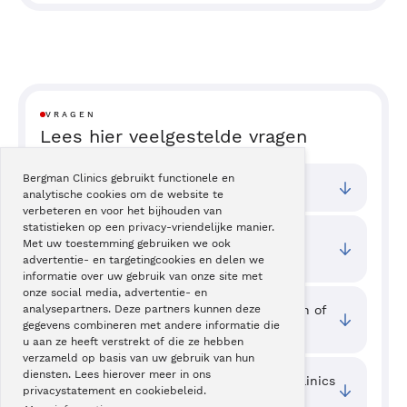
VRAGEN
Lees hier veelgestelde vragen
Bergman Clinics gebruikt functionele en
Bij welke vestigingen kan ik terecht?
analytische cookies om de website te
verbeteren en voor het bijhouden van
statistieken op een privacy-vriendelijke manier.
Wat zijn de toegangstijden van deze
Met uw toestemming gebruiken we ook
behandeling?
advertentie- en targetingcookies en delen we
informatie over uw gebruik van onze site met
onze social media, advertentie- en
Waar kan ik ervaringen van cliënten zien of
analysepartners. Deze partners kunnen deze
gegevens combineren met andere informatie die
mijn ervaring delen?
u aan ze heeft verstrekt of die ze hebben
verzameld op basis van uw gebruik van hun
diensten. Lees hierover meer in ons
Welke kwaliteit wordt er bij Bergman Clinics
privacystatement en cookiebeleid.
geboden?