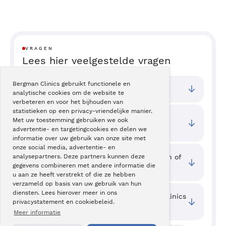
VRAGEN
Lees hier veelgestelde vragen
Bergman Clinics gebruikt functionele en
Bij welke vestigingen kan ik terecht?
analytische cookies om de website te
verbeteren en voor het bijhouden van
statistieken op een privacy-vriendelijke manier.
Wat zijn de toegangstijden van deze
Met uw toestemming gebruiken we ook
behandeling?
advertentie- en targetingcookies en delen we
informatie over uw gebruik van onze site met
onze social media, advertentie- en
Waar kan ik ervaringen van cliënten zien of
analysepartners. Deze partners kunnen deze
gegevens combineren met andere informatie die
mijn ervaring delen?
u aan ze heeft verstrekt of die ze hebben
verzameld op basis van uw gebruik van hun
diensten. Lees hierover meer in ons
Welke kwaliteit wordt er bij Bergman Clinics
privacystatement en cookiebeleid.
geboden?
Meer informatie