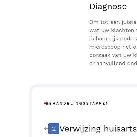
Diagnose
Om tot een juiste
wat uw klachten z
lichamelijk onder
microscoop het oo
oorzaak van uw kl
er aanvullend ond
BEHANDELINGSSTAPPEN
Verwijzing huisarts
2