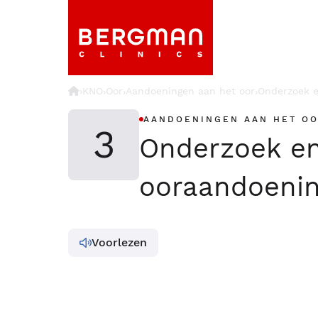
›
KNO
Oor
Aandoeningen aan het oor
Onderzoek e
›
›
›
AANDOENINGEN AAN HET O
3
Onderzoek en
ooraandoeni
Voorlezen