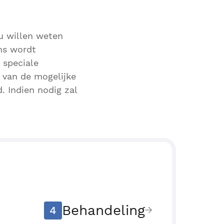
 u willen weten
ens wordt
 speciale
d van de mogelijke
. Indien nodig zal
Behandeling
4