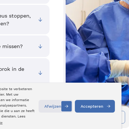
neus stoppen,
oen?
e missen?
brok in de
bsite te verbeteren
ier. Met uw
len we informatie
analysepartners.
Afwijzen
Accepteren
e die u aan ze heeft
Informatie aanvragen
Contact
opnemen
 diensten. Lees
ie