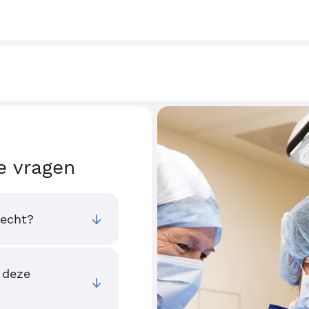
e vragen
recht?
 deze