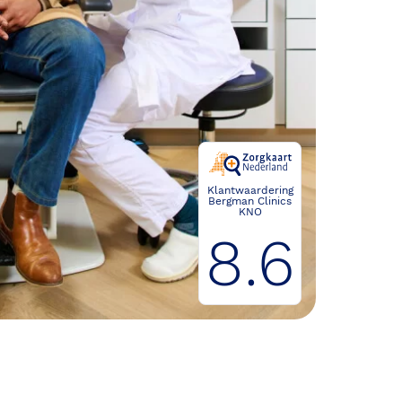
Klantwaardering
Bergman Clinics
KNO
8.6