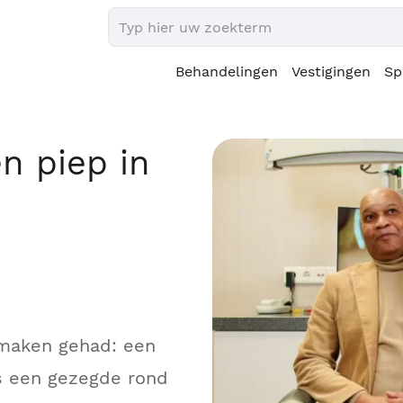
Behandelingen
Vestigingen
Sp
en piep in
 maken gehad: een
lfs een gezegde rond