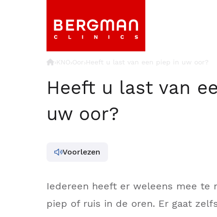
›
KNO
Oor
Heeft u last van een piep in uw oor?
›
›
Heeft u last van e
uw oor?
Voorlezen
Iedereen heeft er weleens mee te
piep of ruis in de oren. Er gaat ze