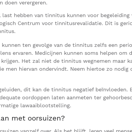
n doen verergeren.
l last hebben van tinnitus kunnen voor begeleidin
ogisch Centrum voor tinnitusrevalidatie. Dit is geri
nitus.
unnen ten gevolge van de tinnitus zelfs een perio
elens ervaren. Medicijnen kunnen soms helpen om 
 krijgen. Het zal niet de tinnitus wegnemen maar ka
die men hiervan ondervindt. Neem hiertoe zo nodig
eluiden, dit kan de tinnitus negatief beïnvloeden. 
adequate oordoppen laten aanmeten ter gehoorbes
rmatige lawaaiblootstelling.
an met oorsuizen?
suizen vanzelf over. Als het blijft, leren veel men