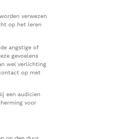
g worden verwezen
cht op het leren
de angstige of
deze gevoelens
n wel verlichting
 contact op met
Bij een audicien
cherming voor
sen op den duur