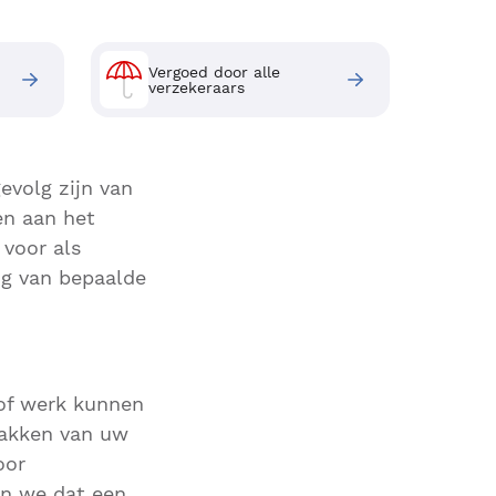
Vergoed door alle
verzekeraars
evolg zijn van
en aan het
voor als
ng van bepaalde
of werk kunnen
pakken van uw
oor
en we dat een