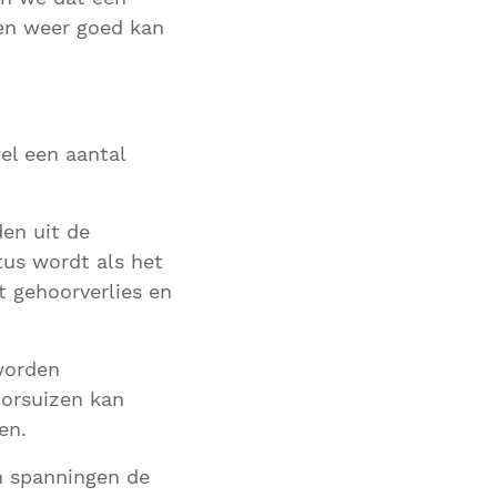
 en weer goed kan
el een aantal
den uit de
tus wordt als het
t gehoorverlies en
worden
oorsuizen kan
en.
en spanningen de