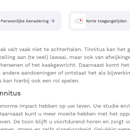
Persoonlijke benadering
Korte toegangstijden
ak valt vaak niet te achterhalen. Tinnitus kan het g
telling aan (te veel) lawaai, maar ook van afwijking
hersenen of het kaakgewricht. Daarnaast komt het 
an andere aandoeningen of ontstaat het als bijwerki
 kan hierbij ook een rol spelen.
nnitus
 enorme impact hebben op uw leven. Uw studie en/
. Daarnaast kunt u meer moeite hebben met het op
even. De toon blijft u voortdurend horen en zorgt v
emen, stress en zelfs slapeloosheid. Gelukkig wet