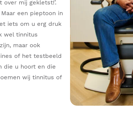
 over mij gekletst!’.
f. Maar een pieptoon in
iet iets om u erg druk
 wel tinnitus
zijn, maar ook
ines of het testbeeld
n die u hoort en die
noemen wij tinnitus of