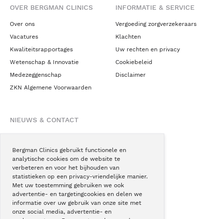
OVER BERGMAN CLINICS
INFORMATIE & SERVICE
Over ons
Vergoeding zorgverzekeraars
Vacatures
Klachten
Kwaliteitsrapportages
Uw rechten en privacy
Wetenschap & Innovatie
Cookiebeleid
Medezeggenschap
Disclaimer
ZKN Algemene Voorwaarden
NIEUWS & CONTACT
Nieuws
Blogs
Bergman Clinics gebruikt functionele en
analytische cookies om de website te
Podcast
verbeteren en voor het bijhouden van
Pressroom
statistieken op een privacy-vriendelijke manier.
Met uw toestemming gebruiken we ook
Instagram
advertentie- en targetingcookies en delen we
Facebook
informatie over uw gebruik van onze site met
onze social media, advertentie- en
LinkedIn