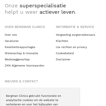
Onze
superspecialisatie
helpt u weer
actiever leven
.
OVER BERGMAN CLINICS
INFORMATIE & SERVICE
Over ons
Vergoeding zorgverzekeraars
Vacatures
Klachten
Kwaliteitsrapportages
Uw rechten en privacy
Wetenschap & Innovatie
Cookiebeleid
Medezeggenschap
Disclaimer
ZKN Algemene Voorwaarden
NIEUWS & CONTACT
Nieuws
Blogs
Bergman Clinics gebruikt functionele en
analytische cookies om de website te
Podcast
verbeteren en voor het bijhouden van