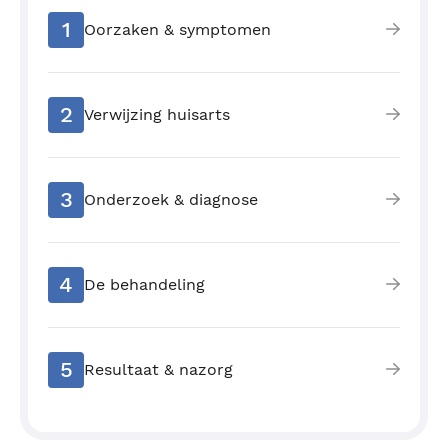
1
Oorzaken & symptomen
2
Verwijzing huisarts
3
Onderzoek & diagnose
4
De behandeling
5
Resultaat & nazorg