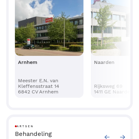
Arnhem
Naarden
Meester E.N. van
Kleffensstraat 14
Rijksweg 69
6842 CV Arnhem
1411 GE Naarden
ARTSEN
Behandeling