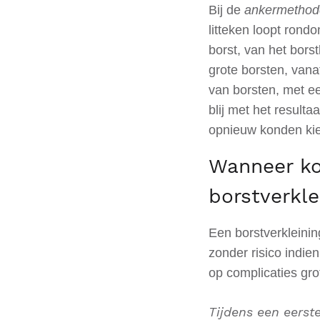
Bij de
ankermethod
litteken loopt rond
borst, van het bors
grote borsten, van
van borsten, met e
blij met het result
opnieuw konden ki
Wanneer ko
borstverkl
Een borstverkleinin
zonder risico indie
op complicaties gro
Tijdens een eerst