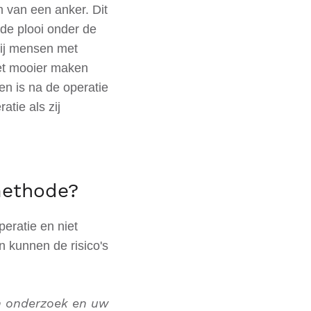
rm van een anker. Dit
 de plooi onder de
bij mensen met
et mooier maken
n is na de operatie
tie als zij
methode?
eratie en niet
n kunnen de risico's
an onderzoek en uw