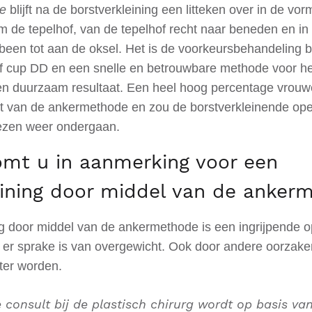
e
blijft na de borstverkleining een litteken over in de vo
om de tepelhof, van de tepelhof recht naar beneden en in
tbeen tot aan de oksel.
Het is de voorkeursbehandeling 
af cup DD en een snelle en betrouwbare methode voor h
en duurzaam resultaat. Een heel hoog percentage vrouwe
aat van de ankermethode en zou de borstverkleinende opera
ezen weer ondergaan.
mt u in aanmerking voor een
eining door middel van de anker
g door middel van de ankermethode is een ingrijpende op
n er sprake is van overgewicht. Ook door andere oorzake
ter worden.
e consult bij de plastisch chirurg wordt op basis v