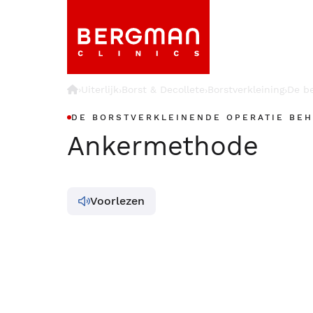
›
Uiterlijk
Borst & Decollete
Borstverkleining
De b
›
›
›
DE BORSTVERKLEINENDE OPERATIE BE
Ankermethode
Voorlezen