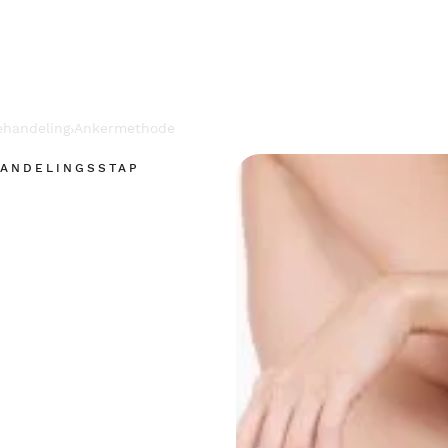
ehandeling
Ankermethode
›
HANDELINGSSTAP