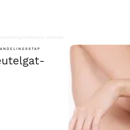
ehandeling
Combinatie methode
›
HANDELINGSSTAP
utelgat-