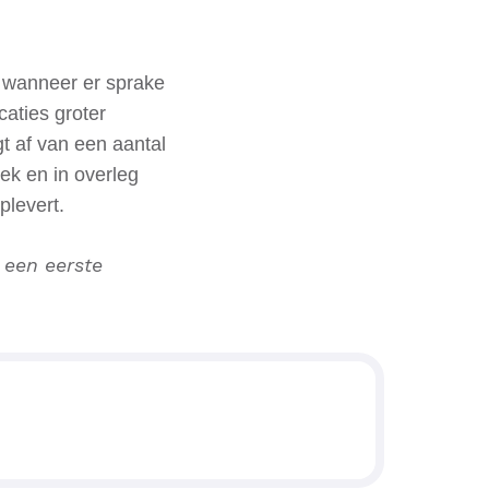
r wanneer er sprake
aties groter
t af van een aantal
oek en in overleg
plevert.
 een eerste