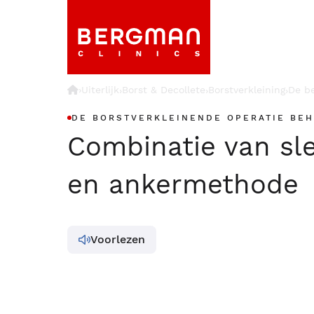
›
Uiterlijk
Borst & Decollete
Borstverkleining
De b
›
›
›
DE BORSTVERKLEINENDE OPERATIE BE
Combinatie van sle
en ankermethode
Voorlezen