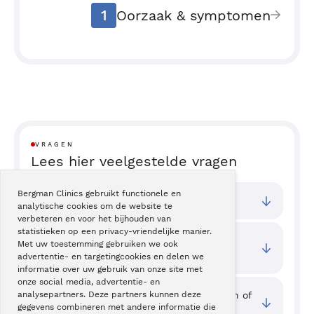
1
Oorzaak & symptomen
VRAGEN
Lees hier veelgestelde vragen
Bergman Clinics gebruikt functionele en
Bij welke vestigingen kan ik terecht?
analytische cookies om de website te
verbeteren en voor het bijhouden van
statistieken op een privacy-vriendelijke manier.
Wat zijn de toegangstijden van deze
Met uw toestemming gebruiken we ook
behandeling?
advertentie- en targetingcookies en delen we
informatie over uw gebruik van onze site met
onze social media, advertentie- en
Waar kan ik ervaringen van cliënten zien of
analysepartners. Deze partners kunnen deze
gegevens combineren met andere informatie die
mijn ervaring delen?