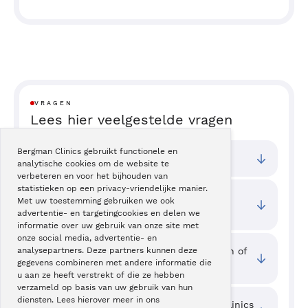
VRAGEN
Lees hier veelgestelde vragen
Bergman Clinics gebruikt functionele en
Bij welke vestigingen kan ik terecht?
analytische cookies om de website te
verbeteren en voor het bijhouden van
statistieken op een privacy-vriendelijke manier.
Wat zijn de toegangstijden van deze
Met uw toestemming gebruiken we ook
behandeling?
advertentie- en targetingcookies en delen we
informatie over uw gebruik van onze site met
onze social media, advertentie- en
Waar kan ik ervaringen van cliënten zien of
analysepartners. Deze partners kunnen deze
gegevens combineren met andere informatie die
mijn ervaring delen?
u aan ze heeft verstrekt of die ze hebben
verzameld op basis van uw gebruik van hun
diensten. Lees hierover meer in ons
Welke kwaliteit wordt er bij Bergman Clinics