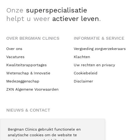
Onze
superspecialisatie
helpt u weer
actiever leven
.
OVER BERGMAN CLINICS
INFORMATIE & SERVICE
Over ons
Vergoeding zorgverzekeraars
Vacatures
Klachten
Kwaliteitsrapportages
Uw rechten en privacy
Wetenschap & Innovatie
Cookiebeleid
Medezeggenschap
Disclaimer
ZKN Algemene Voorwaarden
NIEUWS & CONTACT
Nieuws
Blogs
Bergman Clinics gebruikt functionele en
analytische cookies om de website te
Podcast