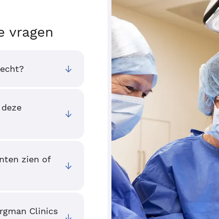
e vragen
recht?
 deze
nten zien of
ergman Clinics