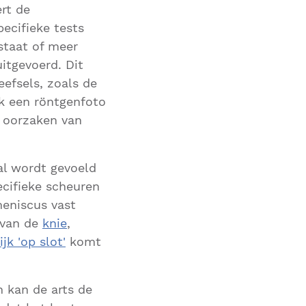
ert de
pecifieke tests
staat of meer
itgevoerd. Dit
efsels, zoals de
ok een röntgenfoto
 oorzaken van
al wordt gevoeld
ecifieke scheuren
meniscus vast
 van de
knie
,
ijk 'op slot'
komt
 kan de arts de