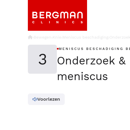
›
Bewegen
Knie
Meniscus beschadiging
Onderzoek
›
›
›
MENISCUS BESCHADIGING B
3
Onderzoek & 
meniscus
Voorlezen