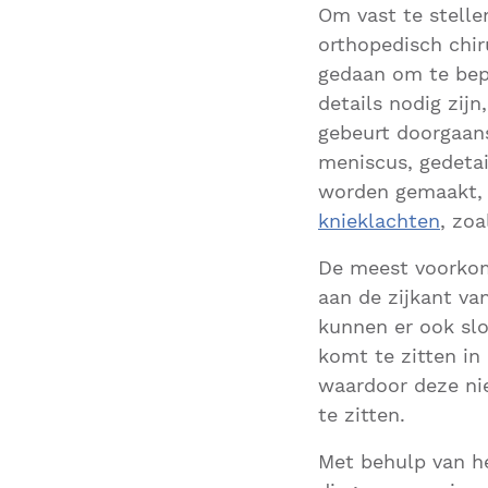
Om vast te stelle
orthopedisch chir
gedaan om te bepa
details nodig zij
gebeurt doorgaan
meniscus, gedetai
worden gemaakt, 
knieklachten
, zoa
De meest voork
aan de zijkant va
kunnen er ook slo
komt te zitten i
waardoor deze nie
te zitten.
Met behulp van he