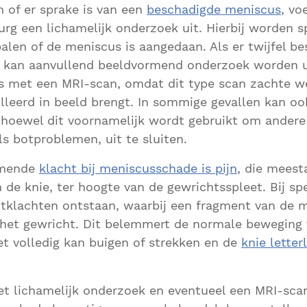
n of er sprake is van een
beschadigde meniscus
, vo
urg een lichamelijk onderzoek uit. Hierbij worden s
len of de meniscus is aangedaan. Als er twijfel be
n, kan aanvullend beeldvormend onderzoek worden u
s met een MRI-scan, omdat dit type scan zachte we
lleerd in beeld brengt. In sommige gevallen kan o
hoewel dit voornamelijk wordt gebruikt om andere
ls botproblemen, uit te sluiten.
omende
klacht bij meniscusschade is pijn
, die meest
n de knie, ter hoogte van de gewrichtsspleet. Bij sp
tklachten ontstaan, waarbij een fragment van de 
n het gewricht. Dit belemmert de normale beweging
t volledig kan buigen of strekken en de
knie letterl
t lichamelijk onderzoek en eventueel een MRI-scan