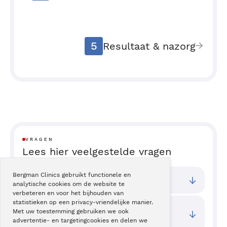
5
Resultaat & nazorg
VRAGEN
Lees hier veelgestelde vragen
Bergman Clinics gebruikt functionele en
Bij welke vestigingen kan ik terecht?
analytische cookies om de website te
verbeteren en voor het bijhouden van
statistieken op een privacy-vriendelijke manier.
Wat zijn de toegangstijden van deze
Met uw toestemming gebruiken we ook
behandeling?
advertentie- en targetingcookies en delen we