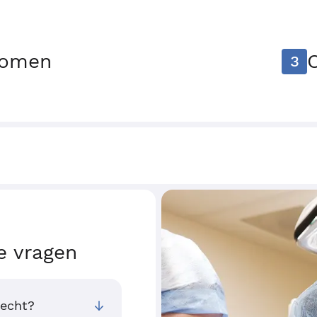
tomen
3
e vragen
recht?