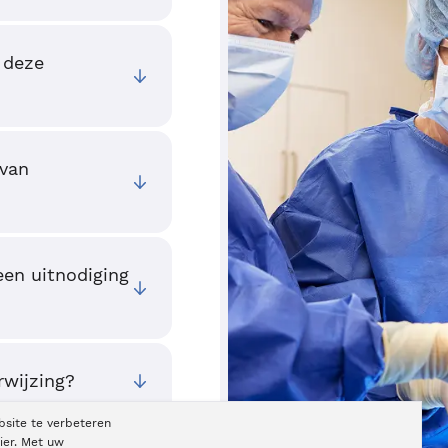
 deze
 van
een uitnodiging
rwijzing?
bsite te verbeteren
ier. Met uw