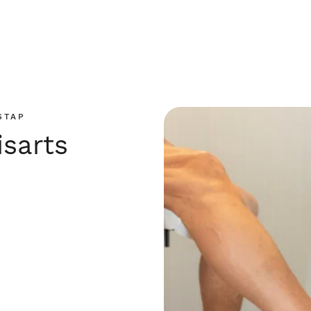
STAP
isarts