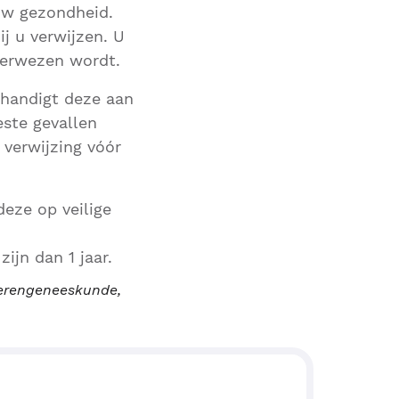
 uw gezondheid.
ij u verwijzen. U
verwezen wordt.
erhandigt deze aan
este gevallen
 verwijzing vóór
eze op veilige
ijn dan 1 jaar.
uderengeneeskunde,