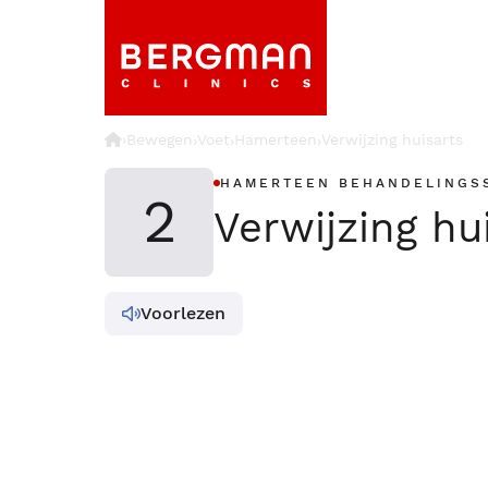
›
Bewegen
Voet
Hamerteen
Verwijzing huisarts
›
›
›
HAMERTEEN BEHANDELINGS
2
Verwijzing hu
Voorlezen