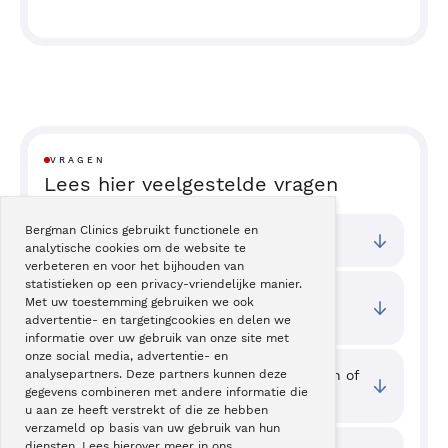
VRAGEN
Lees hier veelgestelde vragen
Bergman Clinics gebruikt functionele en
Bij welke vestigingen kan ik terecht?
analytische cookies om de website te
verbeteren en voor het bijhouden van
statistieken op een privacy-vriendelijke manier.
Wat zijn de toegangstijden van deze
Met uw toestemming gebruiken we ook
behandeling?
advertentie- en targetingcookies en delen we
informatie over uw gebruik van onze site met
onze social media, advertentie- en
Waar kan ik ervaringen van cliënten zien of
analysepartners. Deze partners kunnen deze
gegevens combineren met andere informatie die
mijn ervaring delen?
u aan ze heeft verstrekt of die ze hebben
verzameld op basis van uw gebruik van hun
diensten. Lees hierover meer in ons