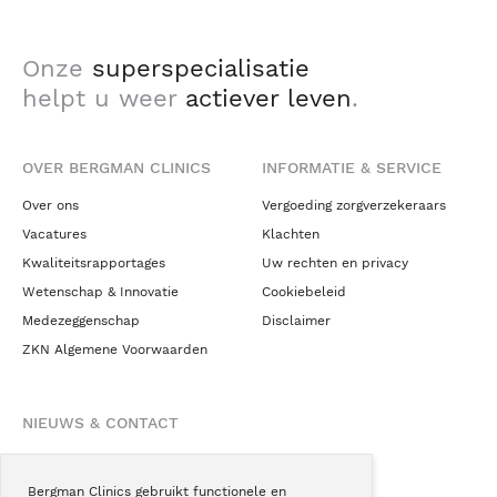
Onze
superspecialisatie
helpt u weer
actiever leven
.
OVER BERGMAN CLINICS
INFORMATIE & SERVICE
Over ons
Vergoeding zorgverzekeraars
Vacatures
Klachten
Kwaliteitsrapportages
Uw rechten en privacy
Wetenschap & Innovatie
Cookiebeleid
Medezeggenschap
Disclaimer
ZKN Algemene Voorwaarden
NIEUWS & CONTACT
Nieuws
Blogs
Bergman Clinics gebruikt functionele en