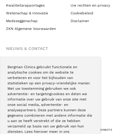
Kwaliteitsrapportages
Uw rechten en privacy
Wetenschap & Innovatie
Cookiebeleid
Medezeggenschap
Disclaimer
ZKN Algemene Voorwaarden
NIEUWS & CONTACT
Nieuws
Blogs
Bergman Clinics gebruikt functionele en
analytische cookies om de website te
Podcast
verbeteren en voor het bijhouden van
Pressroom
statistieken op een privacy-vriendelijke manier.
Met uw toestemming gebruiken we ook
Instagram
advertentie- en targetingcookies en delen we
Facebook
informatie over uw gebruik van onze site met
onze social media, advertentie- en
LinkedIn
analysepartners. Deze partners kunnen deze
gegevens combineren met andere informatie die
u aan ze heeft verstrekt of die ze hebben
verzameld op basis van uw gebruik van hun
Copyright © Bergman Clinics 2026
|
KVK nummer: 30196373
diensten. Lees hierover meer in ons