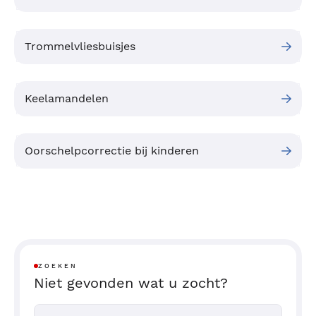
Trommelvliesbuisjes
Keelamandelen
Oorschelpcorrectie bij kinderen
;
Berenvriend
Kinderen die bij ons geopereerd zijn, krijgen na
afloop een bijzondere troost, namelijk het
knuffelbeertje van Bergman Clinics.
ZOEKEN
Niet gevonden wat u zocht?