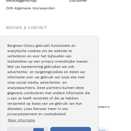
Medezeggenschap
Disclaimer
ZKN Algemene Voorwaarden
NIEUWS & CONTACT
Nieuws
Blogs
Bergman Clinics gebruikt functionele en
analytische cookies om de website te
Podcast
verbeteren en voor het bijhouden van
Pressroom
statistieken op een privacy-vriendelijke manier.
Met uw toestemming gebruiken we ook
Instagram
advertentie- en targetingcookies en delen we
Facebook
informatie over uw gebruik van onze site met
onze social media, advertentie- en
LinkedIn
analysepartners. Deze partners kunnen deze
gegevens combineren met andere informatie die
u aan ze heeft verstrekt of die ze hebben
verzameld op basis van uw gebruik van hun
Copyright © Bergman Clinics 2026
|
KVK nummer: 30196373
diensten. Lees hierover meer in ons
privacystatement en cookiebeleid.
Built by:
Nextly
Terug naar boven
Meer informatie