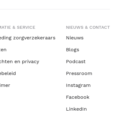
ATIE & SERVICE
NIEUWS & CONTACT
eding zorgverzekeraars
Nieuws
ten
Blogs
chten en privacy
Podcast
ebeleid
Pressroom
imer
Instagram
Facebook
LinkedIn