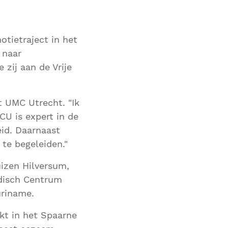
otietraject in het
 naar
zij aan de Vrije
et UMC Utrecht. "Ik
CU is expert in de
eid. Daarnaast
te begeleiden."
uizen Hilversum,
edisch Centrum
uriname.
kt in het Spaarne