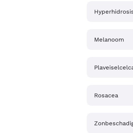
Hyperhidrosi
Melanoom
Plaveiselcel
Rosacea
Zonbeschadi