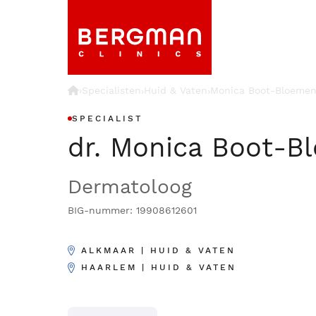
›
Specialisten
Huid & Vaten
Monica Boot-Bloeme
›
›
SPECIALIST
dr. Monica Boot-B
Dermatoloog
BIG-nummer: 19908612601
ALKMAAR | HUID & VATEN
HAARLEM | HUID & VATEN