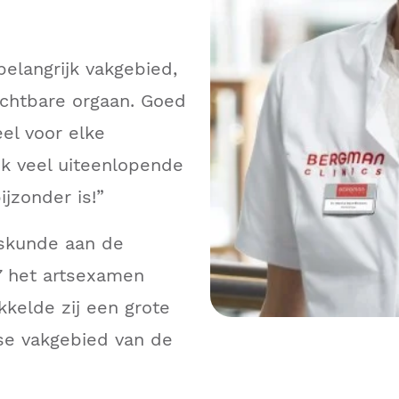
elangrijk vakgebied,
ichtbare orgaan. Goed
eel voor elke
k veel uiteenlopende
jzonder is!”
skunde aan de
07 het artsexamen
kkelde zij een grote
rse vakgebied van de