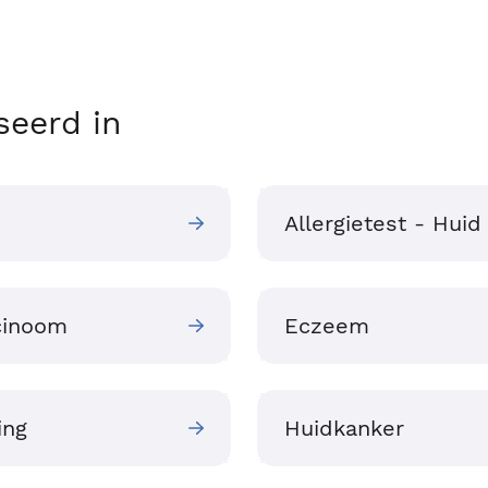
seerd in
Allergietest - Huid
cinoom
Eczeem
ing
Huidkanker