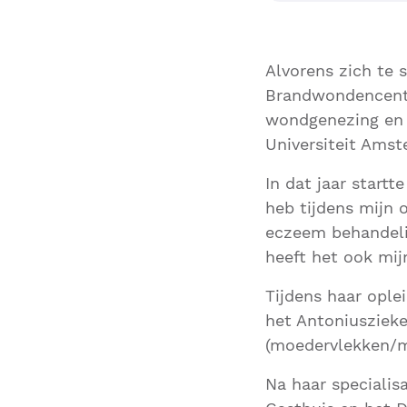
Alvorens zich te 
Brandwondencentr
wondgenezing en h
Universiteit Amste
In dat jaar startt
heb tijdens mijn 
eczeem behandelin
heeft het ook mij
Tijdens haar ople
het Antoniuszieke
(moedervlekken/m
Na haar specialis