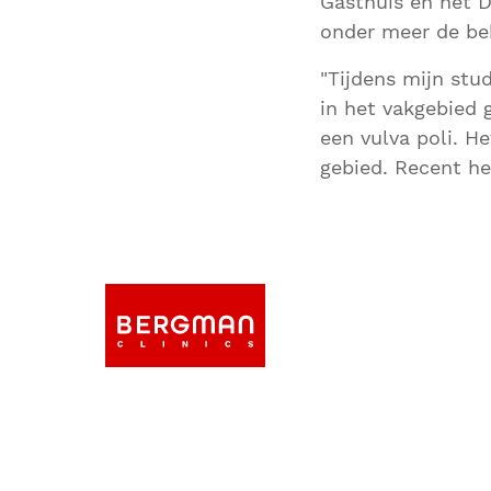
Gasthuis en het D
onder meer de be
"Tijdens mijn stu
in het vakgebied 
een vulva poli. H
gebied. Recent he