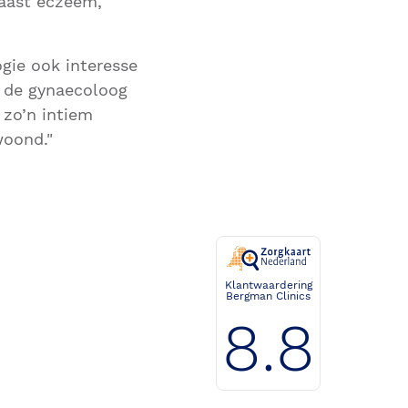
naast eczeem,
gie ook interesse
t de gynaecoloog
 zo’n intiem
woond."
Klantwaardering
Bergman Clinics
8.8