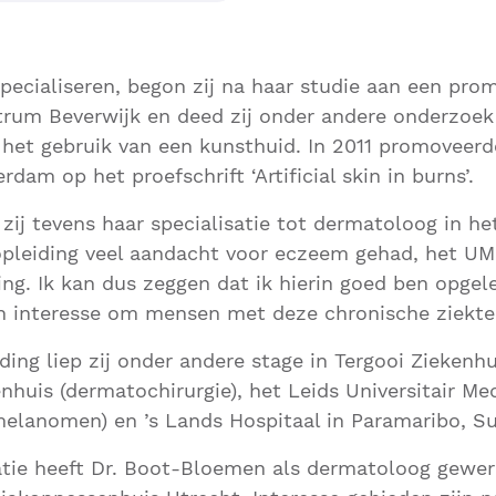
specialiseren, begon zij na haar studie aan een prom
um Beverwijk en deed zij onder andere onderzoek
et gebruik van een kunsthuid. In 2011 promoveerde 
rdam op het proefschrift ‘Artificial skin in burns’.
e zij tevens haar specialisatie tot dermatoloog in h
opleiding veel aandacht voor eczeem gehad, het UM
g. Ik kan dus zeggen dat ik hierin goed ben opgel
n interesse om mensen met deze chronische ziekte 
iding liep zij onder andere stage in Tergooi Ziekenh
nhuis (dermatochirurgie), het Leids Universitair M
elanomen) en ’s Lands Hospitaal in Paramaribo, S
atie heeft Dr. Boot-Bloemen als dermatoloog gewer