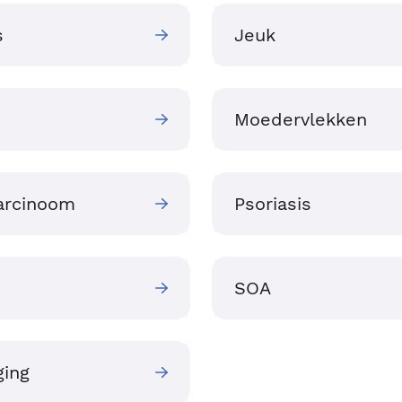
s
Jeuk
Moedervlekken
carcinoom
Psoriasis
SOA
ging