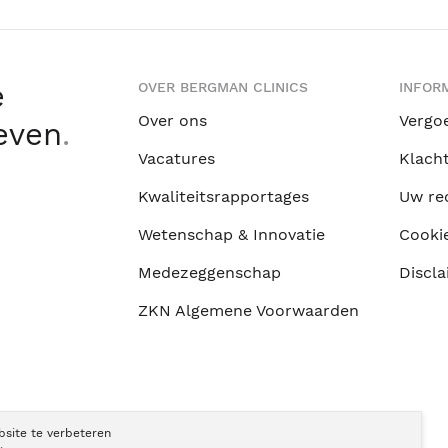
e
OVER BERGMAN CLINICS
INFORM
Over ons
Vergo
leven
.
Vacatures
Klach
Kwaliteitsrapportages
Uw re
Wetenschap & Innovatie
Cooki
Medezeggenschap
Discla
ZKN Algemene Voorwaarden
bsite te verbeteren