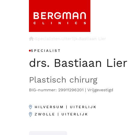
›
Specialisten
Uiterlijk
Bastiaan Lier
›
›
SPECIALIST
drs. Bastiaan Lier
Plastisch chirurg
BIG-nummer: 29911296201 | Vrijgevestigd
HILVERSUM | UITERLIJK
ZWOLLE | UITERLIJK