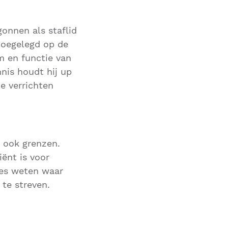
gonnen als staflid
 toegelegd op de
m en functie van
nnis houdt hij up
e verrichten
k ook grenzen.
ënt is voor
cies weten waar
 te streven.