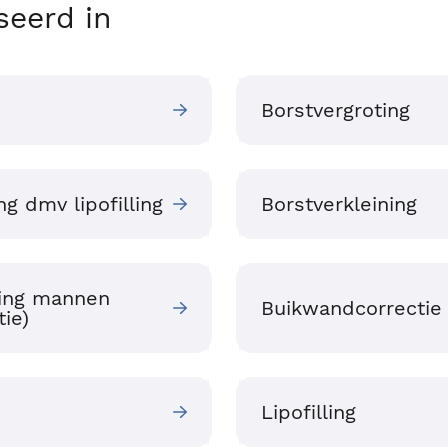
seerd in
Borstvergroting
ng dmv lipofilling
Borstverkleining
ning mannen
Buikwandcorrectie
ie)
Lipofilling