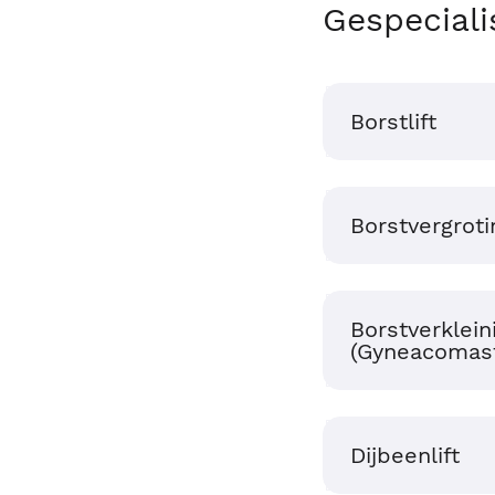
Gespeciali
Borstlift
Borstvergroti
Borstverklei
(Gyneacomast
Dijbeenlift