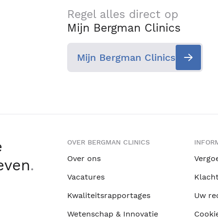
Regel alles direct op
Mijn Bergman Clinics
Mijn Bergman Clinics
e
OVER BERGMAN CLINICS
INFORM
Over ons
Vergo
leven
.
Vacatures
Klach
Kwaliteitsrapportages
Uw re
Wetenschap & Innovatie
Cooki