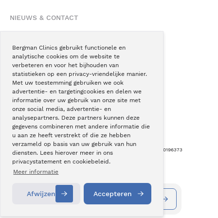
NIEUWS & CONTACT
Nieuws
Blogs
Bergman Clinics gebruikt functionele en
analytische cookies om de website te
Podcast
verbeteren en voor het bijhouden van
Pressroom
statistieken op een privacy-vriendelijke manier.
Met uw toestemming gebruiken we ook
Instagram
advertentie- en targetingcookies en delen we
Facebook
informatie over uw gebruik van onze site met
onze social media, advertentie- en
LinkedIn
analysepartners. Deze partners kunnen deze
gegevens combineren met andere informatie die
u aan ze heeft verstrekt of die ze hebben
verzameld op basis van uw gebruik van hun
Copyright © Bergman Clinics 2026
|
KVK nummer: 30196373
diensten. Lees hierover meer in ons
privacystatement en cookiebeleid.
Built by:
Nextly
Terug naar boven
Meer informatie
Afwijzen
Accepteren
Informatie aanvragen
Contact