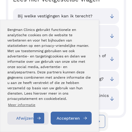
Bij welke vestigingen kan ik terecht?
Bergman Clinics gebruikt functionele en
Wat zijn de toegangstijden van deze
analytische cookies om de website te
behandeling?
verbeteren en voor het bijhouden van
statistieken op een privacy-vriendelijke manier.
Met uw toestemming gebruiken we ook
Waar kan ik ervaringen van cliënten zien of
advertentie- en targetingcookies en delen we
mijn ervaring delen?
informatie over uw gebruik van onze site met
onze social media, advertentie- en
analysepartners. Deze partners kunnen deze
gegevens combineren met andere informatie die
Wat zijn de prijzen van deze behandeling?
u aan ze heeft verstrekt of die ze hebben
verzameld op basis van uw gebruik van hun
diensten. Lees hierover meer in ons
Welke kwaliteit wordt er bij Bergman Clinics
privacystatement en cookiebeleid.
geboden?
Meer informatie
Afwijzen
Accepteren
Maak een afspraak
Contact