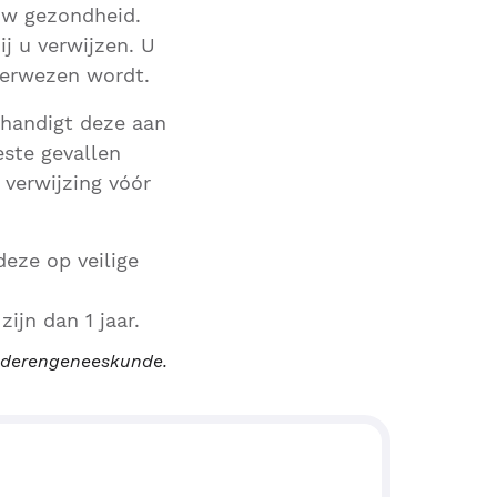
 uw gezondheid.
ij u verwijzen. U
verwezen wordt.
erhandigt deze aan
este gevallen
 verwijzing vóór
eze op veilige
ijn dan 1 jaar.
 ouderengeneeskunde.