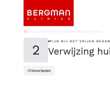
›
Vrouw
Pijn bij het vrijen
Verwijzing huisarts
›
›
PIJN BIJ HET VRIJEN BEHA
2
Verwijzing hu
Voorlezen