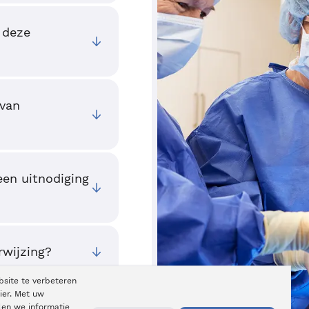
 deze
 van
een uitnodiging
rwijzing?
bsite te verbeteren
ier. Met uw
len we informatie