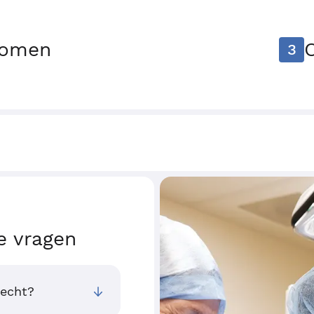
tomen
3
e vragen
recht?