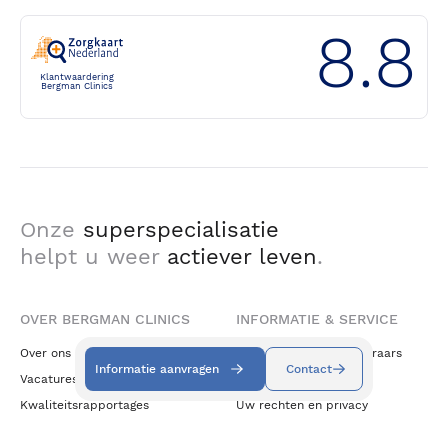
8.8
Klantwaardering
Bergman Clinics
Onze
superspecialisatie
helpt u weer
actiever leven
.
OVER BERGMAN CLINICS
INFORMATIE & SERVICE
Over ons
Vergoeding zorgverzekeraars
Informatie aanvragen
Contact
Vacatures
Klachten
Kwaliteitsrapportages
Uw rechten en privacy
Wetenschap & Innovatie
Cookiebeleid