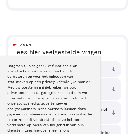
VRAGEN
Lees hier veelgestelde vragen
Bergman Clinics gebruikt functionele en
Bij welke vestigingen kan ik terecht?
analytische cookies om de website te
verbeteren en voor het bijhouden van
statistieken op een privacy-vriendelijke manier.
Wat zijn de toegangstijden van deze
Met uw toestemming gebruiken we ook
behandeling?
advertentie- en targetingcookies en delen we
informatie over uw gebruik van onze site met
onze social media, advertentie- en
Waar kan ik ervaringen van cliënten zien of
analysepartners. Deze partners kunnen deze
gegevens combineren met andere informatie die
mijn ervaring delen?
u aan ze heeft verstrekt of die ze hebben
verzameld op basis van uw gebruik van hun
diensten. Lees hierover meer in ons
Welke kwaliteit wordt er bij Bergman Clinics