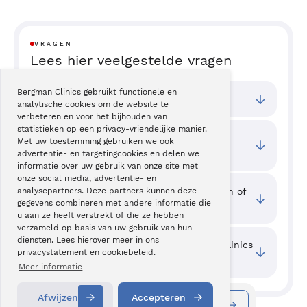
VRAGEN
Lees hier veelgestelde vragen
Bergman Clinics gebruikt functionele en
Bij welke vestigingen kan ik terecht?
analytische cookies om de website te
verbeteren en voor het bijhouden van
statistieken op een privacy-vriendelijke manier.
Wat zijn de toegangstijden van deze
Met uw toestemming gebruiken we ook
behandeling?
advertentie- en targetingcookies en delen we
informatie over uw gebruik van onze site met
onze social media, advertentie- en
Waar kan ik ervaringen van cliënten zien of
analysepartners. Deze partners kunnen deze
gegevens combineren met andere informatie die
mijn ervaring delen?
u aan ze heeft verstrekt of die ze hebben
verzameld op basis van uw gebruik van hun
diensten. Lees hierover meer in ons
Welke kwaliteit wordt er bij Bergman Clinics
privacystatement en cookiebeleid.
geboden?
Meer informatie
Afwijzen
Accepteren
Informatie aanvragen
Contact